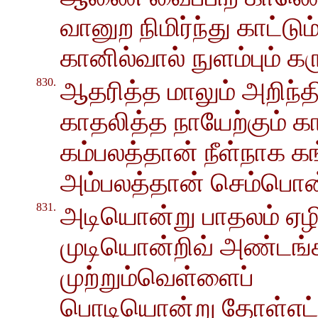
வானுற நிமிர்ந்து காட்டும
கானில்வால் நுளம்பும் 
830.
ஆதரித்த மாலும் அறிந்
காதலித்த நாயேற்கும் க
கம்பலத்தான் நீள்நாக க
அம்பலத்தான் செம்பொன
831.
அடியொன்று பாதலம் ஏழிற்க
முடியொன்றிவ் அண்டங்க
முற்றும்வெள்ளைப்
பொடியொன்று தோள்எட்டு