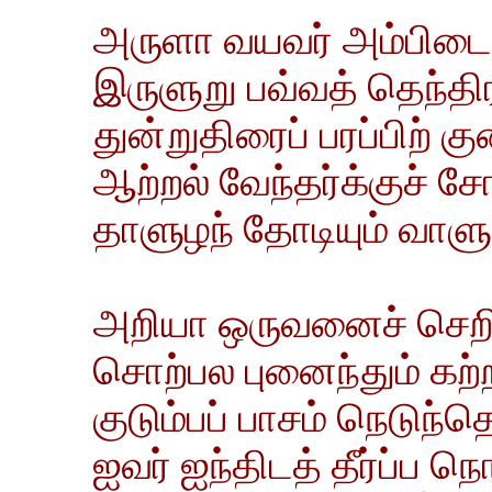
அருளா வயவர் அம்பிடை 
இருளுறு பவ்வத் தெந்தி
துன்றுதிரைப் பரப்பிற் குன
ஆற்றல் வேந்தர்க்குச் ச
தாளுழந் தோடியும் வாளுழந
அறியா ஒருவனைச் செறிவந
சொற்பல புனைந்தும் கற்
குடும்பப் பாசம் நெடுந்தொ
ஐவர் ஐந்திடத் தீர்ப்ப ந