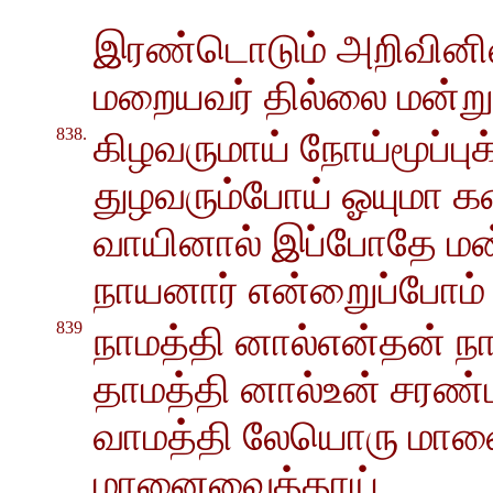
இரண்டொடும் அறிவினில
மறையவர் தில்லை மன்
838.
கிழவருமாய் நோய்மூப்புக் 
துழவரும்போய் ஓயுமா 
வாயினால் இப்போதே மன்
நாயனார் என்றுைப்போம் 
839
நாமத்தி னால்என்தன் நா
தாமத்தி னால்உன் சரண
வாமத்தி லேயொரு மான
மானைவைத்தாய்