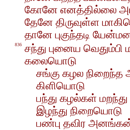
கோனே எனத்தில்லை அம்ப
தேனே திருவுள்ள மாகிய
தானே புகுந்தடி யேன்மன
836
சந்து புனைய வெதும்ப
கலையொடு
சங்கு கழல நிறைந்த 
கிளியொடு
பந்து கழல்கள் மறந்த
இழந்து நிறையொடு
பண்பு தவிர அனங்க