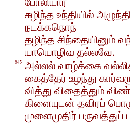
போலியார்
சுழிந்த உந்தியில் அழு
நடக்கநொந்
தழிந்த சிந்தையினும் வ
யாயொழிவ தல்லவே.
845
அல்லல் வாழ்க்கை வல்லித
கைத்தேர் உழந்து கார்வர
வித்து விதைத்தும் விண்ப
கிளையுடன் தவிரப் பொ
முளைமுதிர் பருவத்துப் 