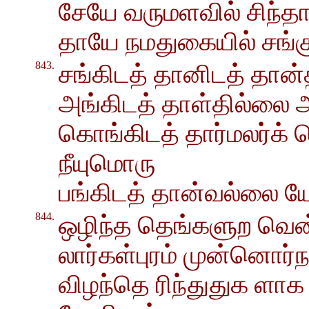
சேயே வருமளவில் சிந்த
தாயே நமதுகையில் சங்க
843.
சங்கிடத் தானிடத் தான
அங்கிடத் தாள்தில்லை அ
கொங்கிடத் தார்மலர்க
நீயுமொரு
பங்கிடத் தான்வல்லை ய
844.
ஒழிந்த தெங்களுற வெ
லார்கள்புரம் முன்னொர்ந
விழந்தெ ரிந்துதுக ளாக