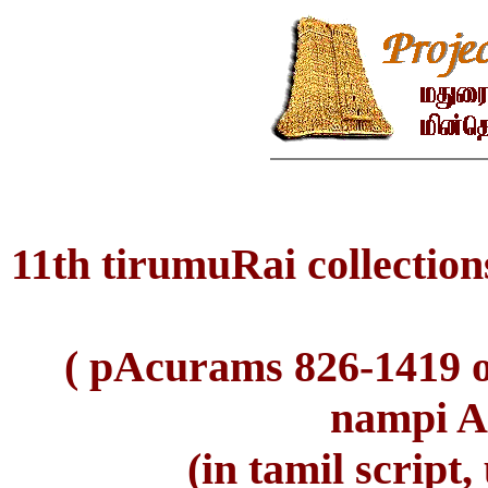
11th tirumuRai collectio
( pAcurams 826-1419 
nampi 
(in tamil script