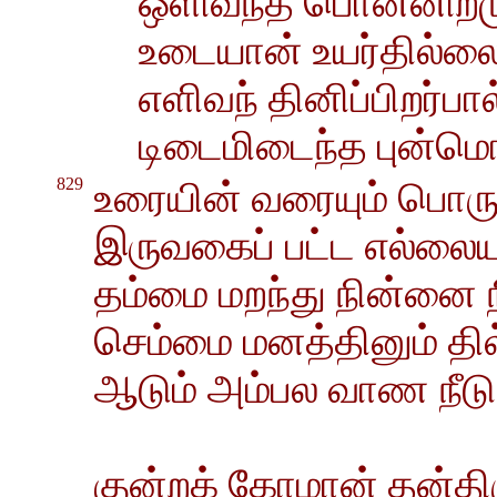
ஒளிவந்த பொன்னிறமும
உடையான் உயர்தில்ல
எளிவந் தினிப்பிறர்ப
டிடைமிடைந்த புன்ம
829
உரையின் வரையும் பொரு
இருவகைப் பட்ட எல்லையு
தம்மை மறந்து நின்னை 
செம்மை மனத்தினும் தில
ஆடும் அம்பல வாண நீடு ...
குன்றக் கோமான் தன்த