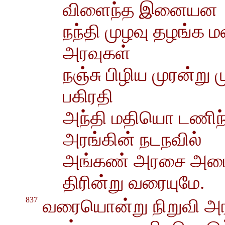
விளைந்த இனையன
நந்தி முழவு தழங்க
அரவுகள்
நஞ்சு பிழிய முரன்ற
பகிரதி
அந்தி மதியொ டணிந்
அரங்கின் நடநவில்
அங்கண் அரசை அடைந
திரின்று வரையுமே.
837
வரையொன்று நிறுவி அர