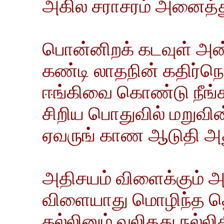
அகில சராசரம் அனைத்தும்
பொன்னிறக் கடவுள் அன
கண்டி லாதநின் கதிர்நெட
ஈங்கிவை கொண்டு நீங்கா
சிறிய பொதுவில் மறுவின
ஏவருங் காண ஆடுதி அதுவ
அதிசயம் விளைக்கும் 
விளையாது மொழிந்த 
கல்லினும் வலிதது நல்லி