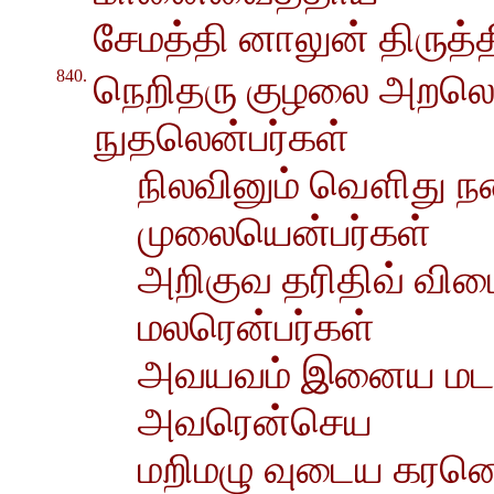
சேமத்தி னாலுன் திருத்
840.
நெறிதரு குழலை அறலென
நுதலென்பர்கள்
நிலவினும் வௌிது நக
முலையென்பர்கள்
அறிகுவ தரிதிவ் வி
மலரென்பர்கள்
அவயவம் இனைய மடமங
அவரென்செய
மறிமழு வுடைய கரனென