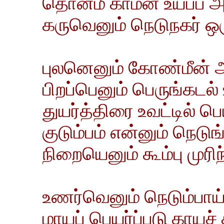
தொன்மீ காமன் உய்ப்ப அ
கருவெனும் நெடுநகர் ஒருத
புலனெனும் கோண்மீன் 
பிறப்பெனும் பெருங்கடல் 
துயர்த்திரை உவட்டில் பெய
குடும்பம் என்னும் நெடுங்
நிறையெனும் கூம்பு முரிந்
உணர்வெனும் நெடும்பாய் 
மாயப் பெயர்ப்படு காயச்