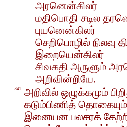
அரனென்கிலர்
மதிபொதி சடில தரனெ
புயனென்கிலர்
செறிபொழில் நிலவு தி
இறையென்கிலர்
சிவகதி அருளும் அரசெ
அறிவின்றியே.
841
அறிவில் ஒழுக்கமும் பிற
கடும்பிணித் தொகையும் 
இனையன பலசரக் கேற்ற