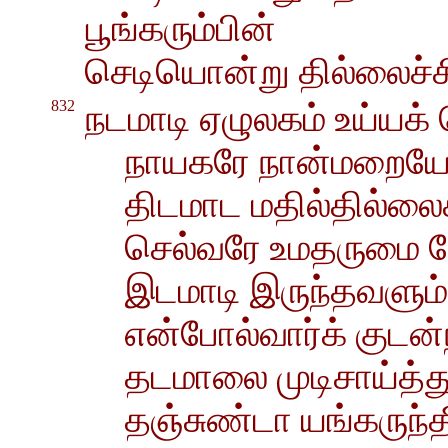
பூங்கரும்பின்
செடியொன்று தில்லைச்சி
832
நடமாடி ஏழுலகம் உய்யக
நாயகரே நான்மறையோ
திடமாட மதில்தில்ல
செல்வரே உமதருமை தேர
இடமாடி இருந்தவளும் 
என்போல்வார்க் குடன்
தடமாலை முடிசாய்த்த
தஞ்சுண்டா யங்கருந்தீ