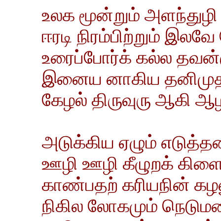
உலக மூன்றும் அளந்துழ
ஈரடி நிரம்பிற்றும் இலவே 
உரைப்போர்க் கல்ல தவன
இனைய னாகிய தனிமுத
கேழல் திருவுரு ஆகி ஆழத்
அடுக்கிய ஏழும் எடுத்த
ஊழி ஊழி கீழுறக் கிளை
காண்பதற் கரியநின் கழல
நிகில லோகமும் நெடுமற