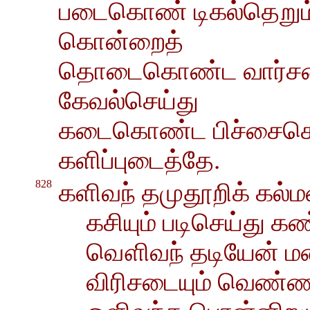
படைகொண் டிகல்தெறும் 
கொன்றைத்
தொடைகொண்ட வார்சடை
கேவல்செய்து
கடைகொண்ட பிச்சைகொண
களிப்புடைத்தே.
828
களிவந் தமுதூறிக் கல்
கசியும் படிசெய்து க
வௌிவந் தடியேன் மனம
விரிசடையும் வெண்ண