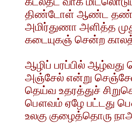
கடல்தட வாக மிடலொடும்
திண்டோள் ஆண்ட தண்ட
அமிர்துணா அளித்த முத
கடையுகஞ் சென்ற காலத்து
ஆழிப் பரப்பில் ஆழ்வத
அஞ்சேல் என்று செஞ்சே
தெய்வ உதரத்துச் சிறுசெ
பௌவம் ஏழே பட்டது 
உலகு குழைத்தொரு நாஅள்