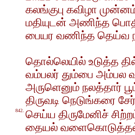
கலங்குபு கவிழா முன்னம
மதியுடன் அணிந்த பொதி
பையர வணிந்த தெய்வ நா
தொல்லெயில் உடுத்த த
வம்பலர் தும்பை அம்பல
அருளெனும் நலத்தார் பூட்
திருவடி நெடுங்கரை சேர
842.
செய்ய திருமேனிச் சிற்
தையல் வளைகொடுத்தல் 