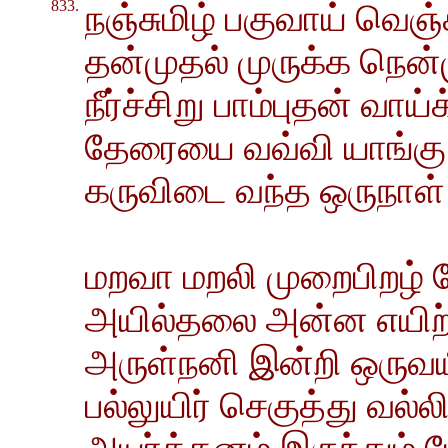
833.
நஞ்சுமிழ் பகுவாய் வெஞ
தன்முதல் முருக்க நென்ம
நீர்ச்சிறு பாம்புதன் வாய
தேரையை வவ்வி யாங்கு 
கருவிடை வந்த ஒருநாள் 
மறவா மறலி முறைபிறழ் ப
அயில்தலை அன்ன எயிற்ற
அருள்நனி இன்றி ஒருவயி
பல்லுயிர் செகுத்து வல்ல