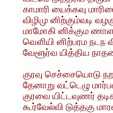
காமாரி யைக்கவு மாரியை
விழிமு னிற்கும்வடி வ
மாமோகி னிக்கும ணாள
வௌியி னிற்பரம நடந வி
வேளூர்வ யித்திய நாதன
குரவு செச்சையொடு நறவு
தேனாறு வட்டெழு மார்ப
குரவை யிட்டவுணர் தடி
கூர்வேல்வி டுத்தகு மார