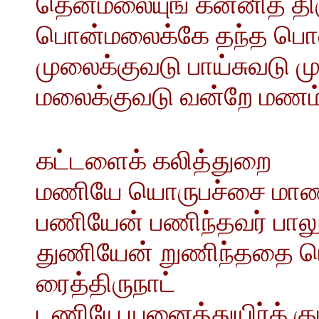
தென்மலையுங் கன்னித் தி
பொன்மலைக்கே தந்த பொல
முலைக்குவடு பாய்சுவடு ம
மலைக்குவடு வன்றே மணம்
கட்டளைக் கலித்துறை
மணியே யொருபச்சை மாணி
பணியேன் பணிந்தவர் பாலு
துணியேன் றுணிந்ததை ய
ரைத்திருநாட்
டணியே யனைத்துயிர்க் க