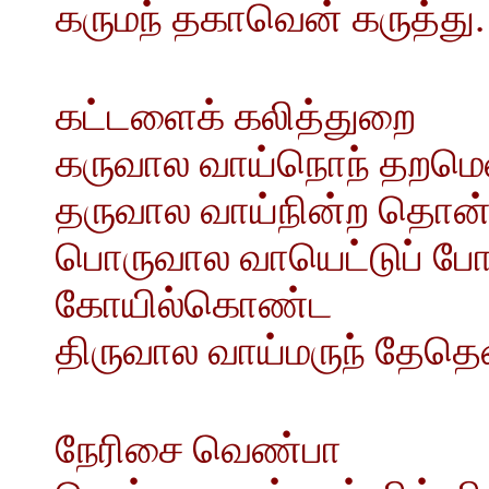
கருமந் தகாவென் கருத்து.
கட்டளைக் கலித்துறை
கருவால வாய்நொந் தறமெலி
தருவால வாய்நின்ற தொன்ற
பொருவால வாயெட்டுப் போர
கோயில்கொண்ட
திருவால வாய்மருந் தேத
நேரிசை வெண்பா