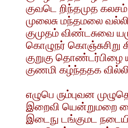
குவடெ றிந்தமுத கலசம
முலைசு மந்தமலை வல்ல
குமுதம் விண்டசுவை ய
கொழுநர் கொஞ்சுசிறு
குறுகு தொண்டர்பிழை ய
குணமி கழ்ந்ததக வில்ல
எழுபெ ரும்புவன முழுதொ
இறைவி யென்றுமறை கைய
இடைநு டங்குமட நடையி