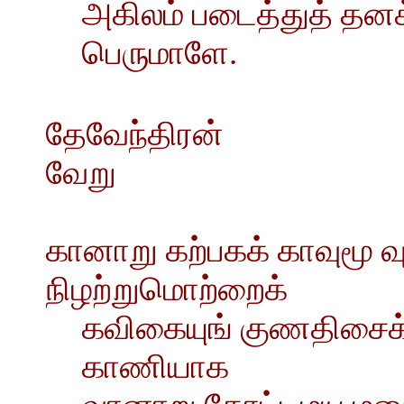
அகிலம் படைத்துத் தன
பெருமாளே.
தேவேந்திரன்
வேறு
கானாறு கற்பகக் காவுமூ 
நிழற்றுமொற்றைக்
கவிகையுங் குணதிசைக்
காணியாக