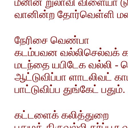
மீனின் றுலாவி விளையா
வானின்ற தோர்வெள்ளி மன
நேரிசை வெண்பா
கடம்பவன வல்லிசெல்வக் கர்
மடந்தை யபிடேக வல்லி -
ஆட்டுவிப்பா ளாடலிவட் க
பாட்டுவிப்ப துங்கேட் பதும்.
கட்டளைக் கலித்துறை
பதுமத் திருவல்லி கர்ப்பூர