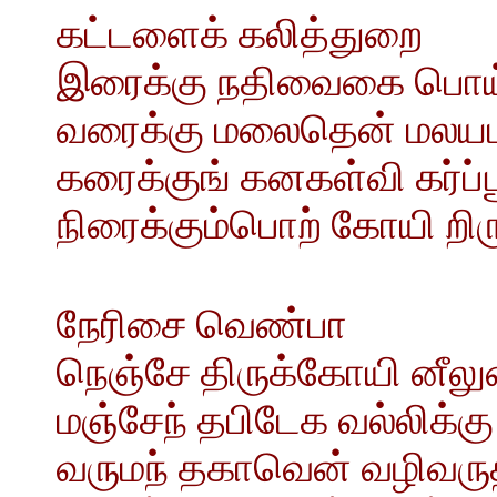
கட்டளைக் கலித்துறை
இரைக்கு நதிவைகை பொய்
வரைக்கு மலைதென் மலயம
கரைக்குங் கனகள்வி கர்ப்ப
நிரைக்கும்பொற் கோயி றி
நேரிசை வெண்பா
நெஞ்சே திருக்கோயி னீலு
மஞ்சேந் தபிடேக வல்லிக்கு 
வருமந் தகாவென் வழிவருத