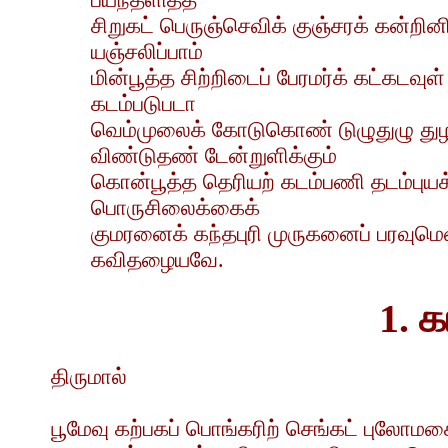
சிறுகட் பெருஞ்செவிக் குஞ்சரக் கன்ற
யஞ்சலிப்பாம்
மின்பூத்த சிற்றிடைப் பேரமர்க் கட்கடவுள
கடம்படுபடா
வெம்முலைக் கோடுகொண் டுழுதுழு து
விண்டுதண் டேன்றுளிக்கும்
கொன்பூத்த தெரியற் கடம்பணி தடம்புயக்
பொருசிலைக்கைக்
குமரனைக் கந்தபுரி முருகனைப் பரவுமெ
கவிதழையவே.
1. க
திருமால்
பூமேவு கற்பகப் பொங்கரிற் செங்கட் புலோமசை