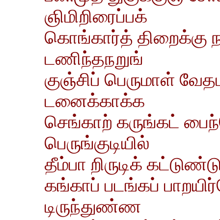
ஞிமிறிரைப்பக்
கொங்கார்த் திறைக்கு 
டணிந்தநறுங்
குஞ்சிப் பெருமாள் வேதப
டனைக்காக்க
செங்காற் கருங்கட் பைந்த
பெருங்குடியில்
தீம்பா றிருடிக் கட்டுண
கங்காப் படங்கப் பாறயி
டிருந்துண்ண