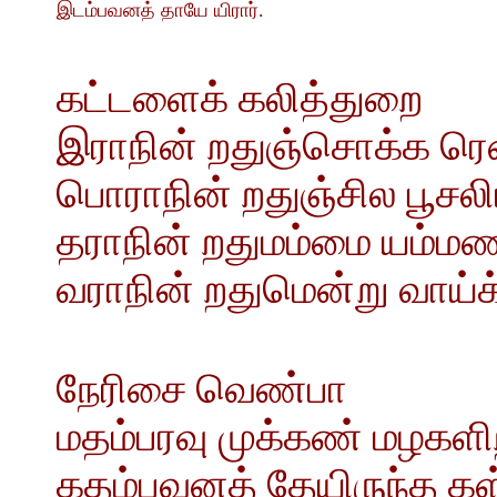
இடம்பவனத் தாயே யிரார்.
கட்டளைக் கலித்துறை
இராநின் றதுஞ்சொக்க ரெ
பொராநின் றதுஞ்சில பூசலிட
தராநின் றதுமம்மை யம்மண
வராநின் றதுமென்று வா
நேரிசை வெண்பா
மதம்பரவு முக்கண் மழகளிற
கதம்பவனத் தேயிருந்த கள