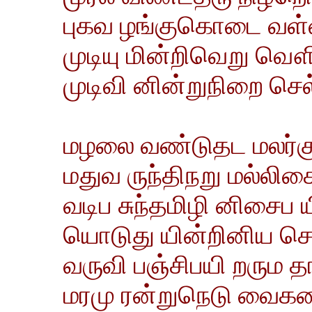
புகவ ழங்குகொடை வள்
முடியு மின்றிவெறு வௌ
முடிவி னின்றுநிறை ச
மழலை வண்டுதட மலர்கு 
மதுவ ருந்திநறு மல்லிக
வடிப சுந்தமிழி னிசைப
யொடுது யின்றினிய செவ
வருவி பஞ்சிபயி றரும த
மரமு ரன்றுநெடு வைகற