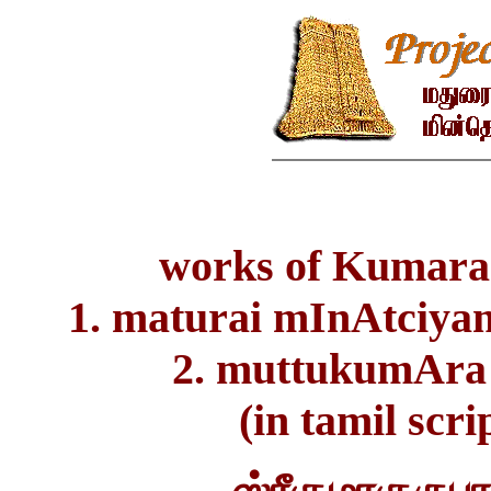
works of Kumar
1. maturai mInAtciy
2. muttukumAra
(in tamil scr