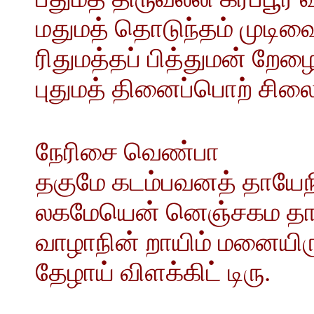
மதுமத் தொடுந்தம் முடிவ
ரிதுமத்தப் பித்துமன் ற
புதுமத் தினைப்பொற் சிலை
நேரிசை வெண்பா
தகுமே கடம்பவனத் தாயேநின
லகமேயென் னெஞ்சகம தான
வாழாநின் றாயிம் மனையிரு
தேழாய் விளக்கிட் டிரு.