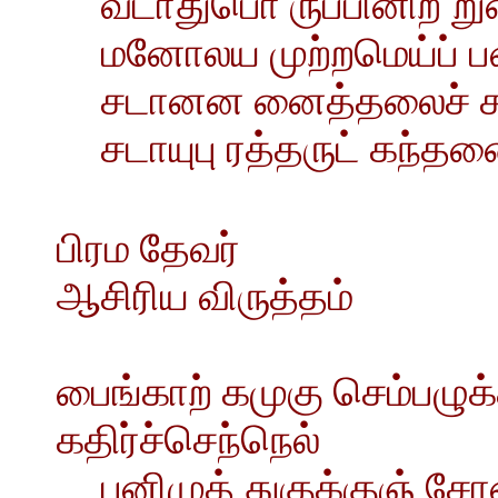
வடாதுபொ ருப்பினிற் றுன
மனோலய முற்றமெய்ப் ப
சடானன னைத்தலைச் சங
சடாயுபு ரத்தருட் கந்த
பிரம தேவர்
ஆசிரிய விருத்தம்
பைங்காற் கமுகு செம்பழுக்க
கதிர்ச்செந்நெல்
பனிமுத் துகுக்குஞ் சோண