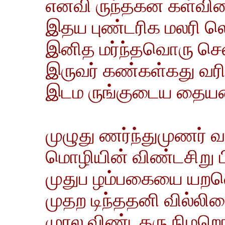
எனவி ருந்தகன கள்விய
இதய புண்டரிக மலரி 
இனித மர்ந்தவொரு செல
இருவர் கண்கள்கது வரி
இடம ருங்குடைய தையலை
முழுது ணர்ந்துமுணர
மொழியின் விண்டசிறு ப
முதுப ழம்பகையை யறவெ
முதற டிந்ததனி வில்லிய
முரல விண்டதரு நிழறொ ழ