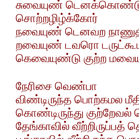
சுவையுண் டெனக்கொண்டு 
சொற்றழிழ்க்கோர்
நவையுண் டெனவற நாணுத
றவையுண் டவரொ டருட்கூட
கெவையுண்டு குற்ற மவையுண்
நேரிசை வெண்பா
விண்டிருந்த பொற்கமல மீ
கொண்டிருந்து குற்றேவல
தேங்காவில் வீற்றிருப்பத்