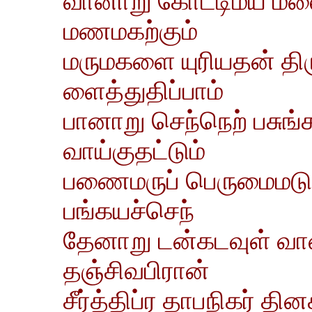
வானாறு கோட்டிமய மல
மணமகற்கும்
மருமகளை யுரியதன் தி
ளைத்துதிப்பாம்
பானாறு செந்நெற் பசுங
வாய்குதட்டும்
பணைமருப் பெருமைமடு ம
பங்கயச்செந்
தேனாறு டன்கடவுள் வான
தஞ்சிவபிரான்
சீர்த்திப்ர தாபநிகர் 