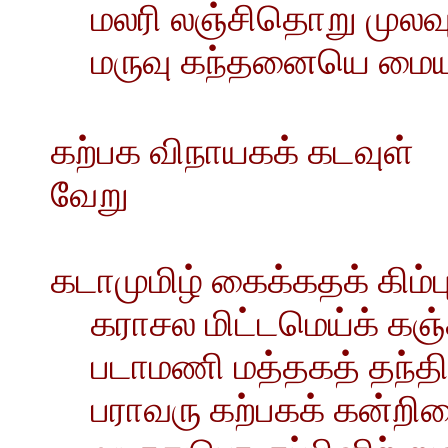
மலரி லஞ்சிதொறு முலவு 
மருவு கந்தனையெ மை
கற்பக விநாயகக் கடவுள்
வேறு
கடாமுமிழ் கைக்கதக் கிம்
கராசல மிட்டமெய்க் கஞ்
படாமணி மத்தகத் தந்திய
பராவரு கற்பகக் கன்றி