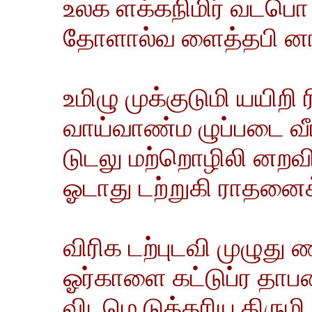
உலக ளக்கநிமிர் வடபொ
தோளால்வ ளைத்தபி னா
உமிழு முக்குடுமி யயிறி 
வாய்வாண்ம ழுப்படை வ
டுடலு மற்றொழிலி னறவ
ஓடாது டற்றுகி ராதனைக்
விரிக டற்புடவி முழுது 
ஓர்காளை கட்டுப்ர தாப
விடமெ டுத்தரிய திருமி 