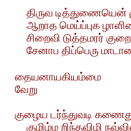
திருவ டித்துணையென் ம
ஆறாத மெய்ப்புக ழாளியை
சிறைவி டுத்தமரர் குறை
சேனாப திப்பெரு மாடா
தையனாயகியம்மை
வேறு
குழைய டர்ந்துவடி கணைது
குமிழ்ம றிந்தவிழி நவ